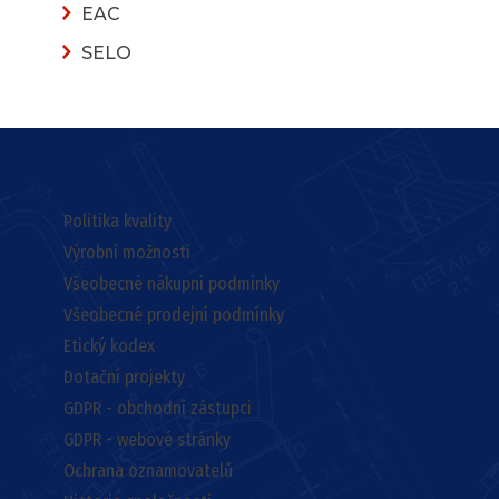
EAC
SELO
Politika kvality
Výrobní možnosti
Všeobecné nákupní podmínky
Všeobecné prodejní podmínky
Etický kodex
Dotační projekty
GDPR - obchodní zástupci
GDPR - webové stránky
Ochrana oznamovatelů