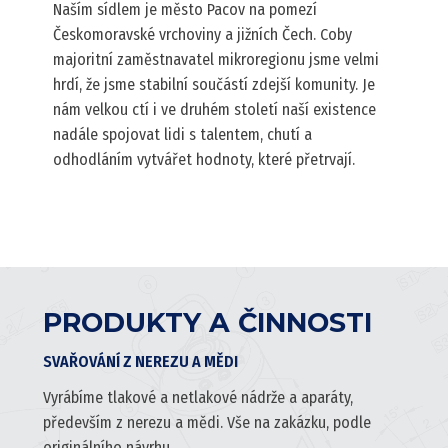
Naším sídlem je město Pacov na pomezí
Českomoravské vrchoviny a jižních Čech. Coby
majoritní zaměstnavatel mikroregionu jsme velmi
hrdí, že jsme stabilní součástí zdejší komunity. Je
nám velkou ctí i ve druhém století naší existence
nadále spojovat lidi s talentem, chutí a
odhodláním vytvářet hodnoty, které přetrvají.
PRODUKTY A ČINNOSTI
SVAŘOVÁNÍ Z NEREZU A MĚDI
Vyrábíme
tlakové
a netlakové
nádrže
a aparáty,
především z
nerezu
a mědi. Vše na zakázku, podle
originálního návrhu.