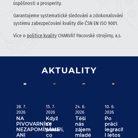
úspěšnosti a prosperity.
Garantujeme systematické sledování a zdokonalování
systému zabezpečování kvality dle ČSN EN ISO 9001.
Více o
politice kvality
CHARVÁT Pacovské strojírny, a.s.
AKTUALITY
28. 7.
15. 7.
24. 6.
10. 6.
2026
2026
2026
2026
NA
Když
Těší
Po
PIVOVARNÍKY
se
nás
práci
NEZAPOMÍNÁME
podaří,
zájem
legraci!
ANI
co
mladé
I letos